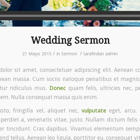
Wedding Sermon
/
/
21 Mayıs 2015
in
Sermon
tarafından
admin
olor sit amet, consectetuer adipiscing elit. Aenean 
enean massa. Cum sociis natoque penatibus et magnis 
tur ridiculus mus.
Donec
quam felis, ultricies nec, p
sem. Nulla consequat massa quis enim.
to, fringilla vel, aliquet nec,
vulputate
eget, arcu. 
perdiet a, venenatis vitae, justo. Nullam dictum felis
ger tincidunt. Cras dapibus. Vivamus elementum sempe
end tellus. Aenean leo ligula, porttitor eu, consequat vit