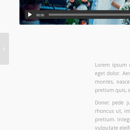
00:00
Help our Church
Lorem ipsum d
eget dolor. A
montes, nasce
pretium quis, 
Donec pede jus
rhoncus ut, im
pretium. Inte
vulputate eleif