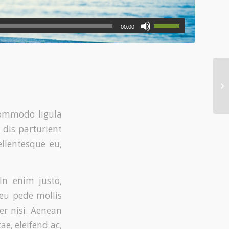
00:00
commodo ligula
dis parturient
ellentesque eu,
In enim justo,
 eu pede mollis
r nisi. Aenean
ae, eleifend ac,