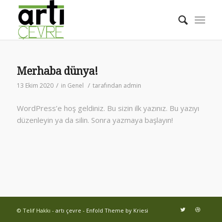
Merhaba dünya!
/
/
13 Ekim 2020
in
Genel
tarafından
admin
WordPress’e hoş geldiniz. Bu sizin ilk yazınız. Bu yazıyı
düzenleyin ya da silin. Sonra yazmaya başlayın!
© Telif Hakkı -
artı çevre
-
Enfold Theme by Kriesi