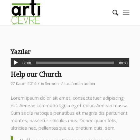
Yazılar
00:00
00:00
Help our Church
/
/
27 Kasım 2014
in
Sermon
tarafından
admin
Lorem ipsum dolor sit amet, consectetuer adipiscing
elit. Aenean commodo ligula eget dolor. Aenean massa.
Cum sociis natoque penatibus et magnis dis parturient
montes, nascetur ridiculus mus. Donec quam felis,
ultricies nec, pellentesque eu, pretium quis, sem.