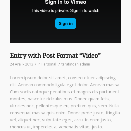
Entry with Post Format “Video”
/
/
24 Aralık 2013
in
Personal
tarafından
admin
Lorem ipsum dolor sit amet, consectetuer adipiscing
elit. Aenean commodo ligula eget dolor. Aenean massa.
Cum sociis natoque penatibus et magnis dis parturient
montes, nascetur ridiculus mus. Donec quam felis,
ultricies nec, pellentesque eu, pretium quis, sem. Nulla
consequat massa quis enim. Donec pede justo, fringilla
vel, aliquet nec, vulputate eget, arcu. In enim justo,
rhoncus ut, imperdiet a, venenatis vitae, justo.