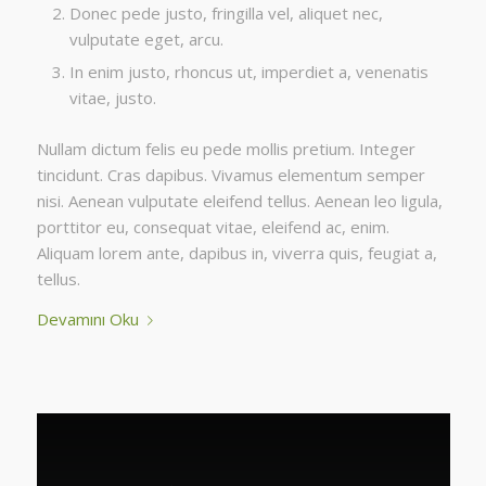
Donec pede justo, fringilla vel, aliquet nec,
vulputate eget, arcu.
In enim justo, rhoncus ut, imperdiet a, venenatis
vitae, justo.
Nullam dictum felis eu pede mollis pretium. Integer
tincidunt. Cras dapibus. Vivamus elementum semper
nisi. Aenean vulputate eleifend tellus. Aenean leo ligula,
porttitor eu, consequat vitae, eleifend ac, enim.
Aliquam lorem ante, dapibus in, viverra quis, feugiat a,
tellus.
Devamını Oku